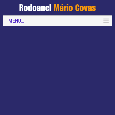
Rodoanel
Mário Covas
MENU...