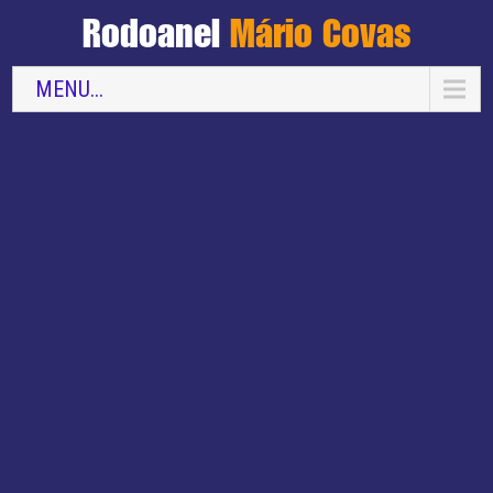
Rodoanel
Mário Covas
MENU...