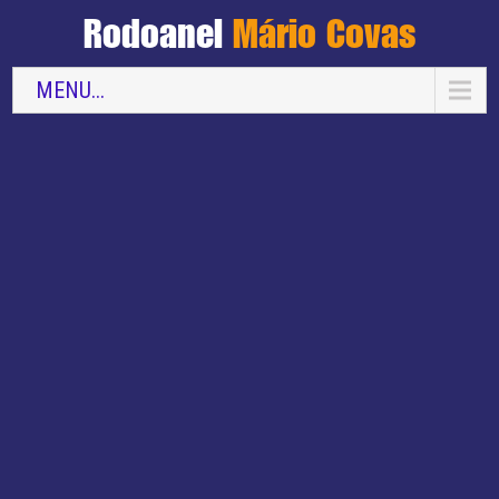
Rodoanel
Mário Covas
MENU...