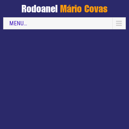
Rodoanel
Mário Covas
MENU...