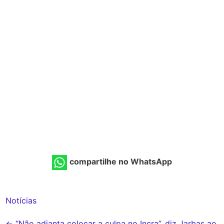
compartilhe no WhatsApp
Notícias
←
“Não adianta colocar a culpa no Incra”, diz Jarbas ao