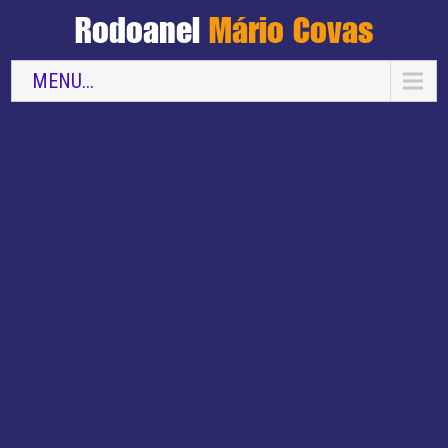
Rodoanel
Mário Covas
MENU...