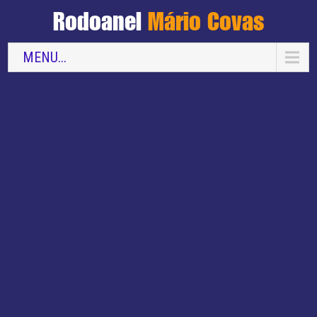
Rodoanel
Mário Covas
MENU...