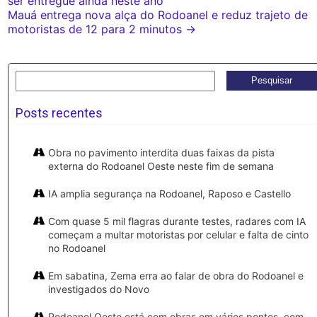
ser entregue ainda neste ano
navigation
Mauá entrega nova alça do Rodoanel e reduz trajeto de
motoristas de 12 para 2 minutos
→
Pesquisar
por:
Posts recentes
Obra no pavimento interdita duas faixas da pista
externa do Rodoanel Oeste neste fim de semana
IA amplia segurança na Rodoanel, Raposo e Castello
Com quase 5 mil flagras durante testes, radares com IA
começam a multar motoristas por celular e falta de cinto
no Rodoanel
Em sabatina, Zema erra ao falar de obra do Rodoanel e
investigados do Novo
Rodoanel Oeste está com obras em vários pontos, com