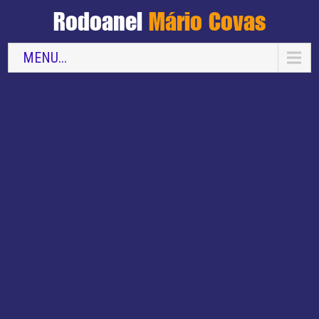
Rodoanel
Mário Covas
MENU...